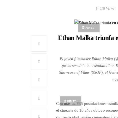
118 Views
PIN IT
Ethan Malka triunfa e
El joven filmmaker Ethan Malka (
promesas del cine estudiantil en 
Showcase of Films (SSOF), el festiv
may
PIN IT
Con más de 635 postulaciones estudian
el cineasta de 18 años obtuvo recono
su creatividad, visión cinematográfic