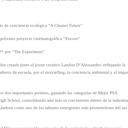
to de conciencia ecológica “A Cleaner Future”
u próximo proyecto cinematográfico “Encore”
l** por “The Experiment”
fue creado junto al joven creativo Landon D’Alessandro, reflejando la
eros de escuela, por el storytelling, la conciencia ambiental y el impa
vo dos importantes premios, ganando las categorías de Mejor PSA
gh School, consolidando aún más su crecimiento dentro de la industri
onándose como uno de los talentos emergentes más prometedores del sur