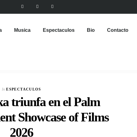
a
Musica
Espectaculos
Bio
Contacto
VIEW POST
Multinacional de
Sabores expande su
In
ESPECTACULOS
Portafolio de bebidas
a triunfa en el Palm
In
CORPORATIVOS
ent Showcase of Films
2026