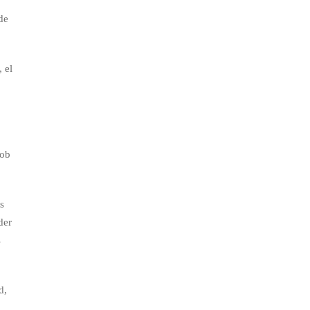
de
 el
Rob
es
der
s
d,