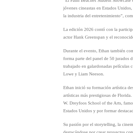
“El Palm Beaches Student Showcase o
jóvenes cineastas en Estados Unidos, 
la industria del entretenimiento”, c
La edición 2026 contó con la partici
actor Hank Greenspan y el reconocido
Durante el evento, Ethan también comp
forma parte del panel de 50 jurados d
trabajado en galardonadas películas 
Lowe y Liam Neeson.
Ethan inició su formación artística d
artísticas más prestigiosas de Florid
W. Dreyfoos School of the Arts, famos
Estados Unidos y por formar destacad
Su pasión por el storytelling, la cin
destacándose por crear proyectos con 