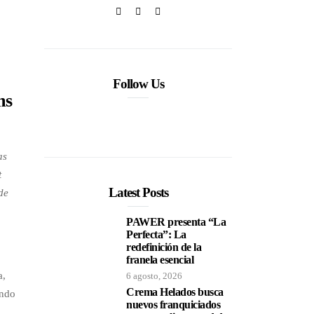
Follow Us
ms
as
t
Latest Posts
de
PAWER presenta “La
Perfecta”: La
redefinición de la
franela esencial
a,
6 agosto, 2026
Crema Helados busca
ando
nuevos franquiciados