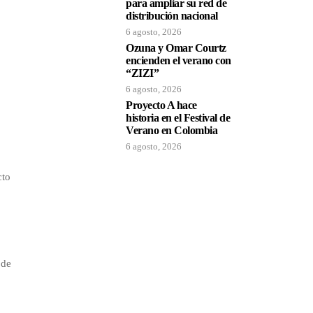
para ampliar su red de
distribución nacional
6 agosto, 2026
Ozuna y Omar Courtz
encienden el verano con
“ZIZI”
6 agosto, 2026
Proyecto A hace
historia en el Festival de
Verano en Colombia
6 agosto, 2026
cto
a
 de