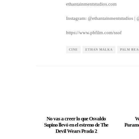
ethantainmentstudios.com
Instagram: @ethantainmentstudios |
https://www.pbfilm.com/ssof
CINE
ETHAN MALKA
PALM BEA
No vas a creer lo que Osvaldo
W
Supino llevó en el estreno de The
Paramo
Devil Wears Prada 2