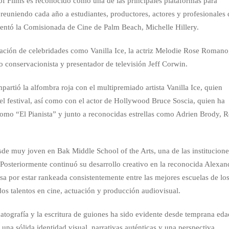
f Films es reconocido como una de las principales plataformas para
reuniendo cada año a estudiantes, productores, actores y profesionales 
omentó la Comisionada de Cine de Palm Beach, Michelle Hillery.
pación de celebridades como Vanilla Ice, la actriz Melodie Rose Romano,
 conservacionista y presentador de televisión Jeff Corwin.
artió la alfombra roja con el multipremiado artista Vanilla Ice, quien
el festival, así como con el actor de Hollywood Bruce Soscia, quien ha
como “El Pianista” y junto a reconocidas estrellas como Adrien Brody, 
esde muy joven en Bak Middle School of the Arts, una de las institucion
a. Posteriormente continuó su desarrollo creativo en la reconocida Alexan
a por estar rankeada consistentemente entre las mejores escuelas de lo
os talentos en cine, actuación y producción audiovisual.
ematografía y la escritura de guiones ha sido evidente desde temprana eda
una sólida identidad visual, narrativas auténticas y una perspectiva