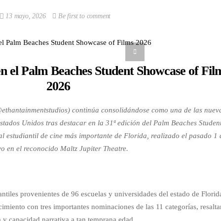
13 mayo, 2026
Be first to comment
n el Palm Beaches Student Showcase of Fil
2026
@ethantainmentstudios) continúa consolidándose como una de las nuev
Estados Unidos tras destacar en la 31ª edición del Palm Beaches Studen
al estudiantil de cine más importante de Florida, realizado el pasado 1 
o en el reconocido Maltz Jupiter Theatre.
tiles provenientes de 96 escuelas y universidades del estado de Florid
cimiento con tres importantes nominaciones de las 11 categorías, resalt
a y capacidad narrativa a tan temprana edad.