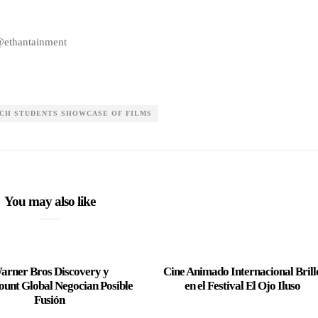
 @ethantainment
CH STUDENTS SHOWCASE OF FILMS
You may also like
arner Bros Discovery y
Cine Animado Internacional Brill
unt Global Negocian Posible
en el Festival El Ojo Iluso
Fusión