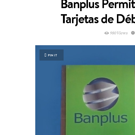
Banplus Permi
Tarjetas de Dé
980 Views
PIN IT