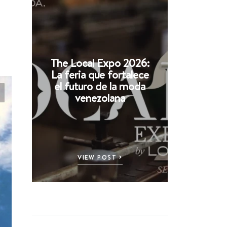
The Local Expo 2026:
La feria que fortalece
el futuro de la moda
venezolana
VIEW POST