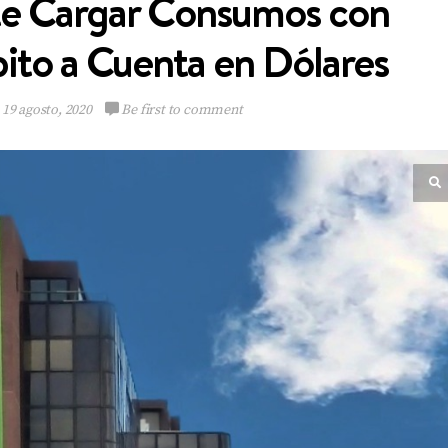
te Cargar Consumos con
bito a Cuenta en Dólares
19 agosto, 2020
Be first to comment
Multinacional de
Sabores expande su
Portafolio de bebidas
VIEW POST