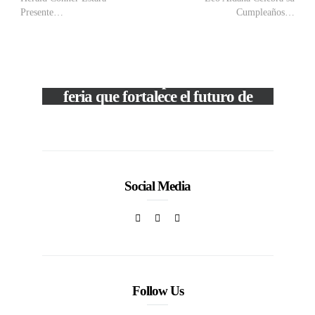
Presente…
Cumpleaños…
VIEW POST
The Local Expo 2026: La
feria que fortalece el futuro de
la moda venezolana
c
In
CORPORATIVOS
Social Media
Follow Us