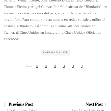
Serrano, William Goite, José Roberto Díaz, Ernesto Ceballos,
Thomas Piedra y Ángel Cuevas.Podrán disfrutar de “Blindado”, en
las mejores salas de cines del país, a partir del viernes 22 de
noviembre. Para compartir esta noticia en redes sociales, utilice el
hashtag #Blindado, así como las cuentas @CinesUnidos en
Twitter, @CinesUnidos en Instagram y Cines Unidos Oficial en
Facebook
CARLOS MALAVÉ
Share
Previous Post
Next Post
Herald Conner Estará
Leo Aldana Celebra su