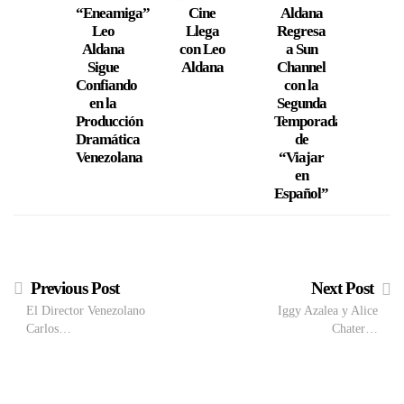
“Eneamiga”
Cine
Aldana
Ald
Leo
Llega
Regresa
Parti
Aldana
con Leo
a Sun
Israe
Sigue
Aldana
Channel
Novi
Confiando
con la
en la
Segunda
Producción
Temporada
Dramática
de
Venezolana
“Viajar
en
Español”
Previous Post
Next Post
El Director Venezolano
Iggy Azalea y Alice
Carlos…
Chater…
VIEW POST