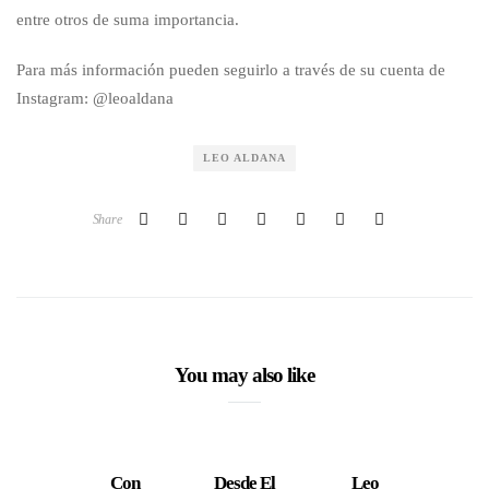
entre otros de suma importancia.
Para más información pueden seguirlo a través de su cuenta de
Instagram: @leoaldana
LEO ALDANA
Share
You may also like
Con
Desde El
Leo
L