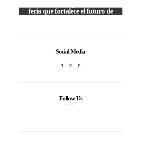
The Local Expo 2026: La
feria que fortalece el futuro de
la moda venezolana
In
CORPORATIVOS
Social Media
Follow Us