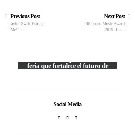
Previous Post
Next Post
Taylor Swift Estrena
Billboard Music Awards
"Me!"…
2019: Los…
VIEW POST
The Local Expo 2026: La
feria que fortalece el futuro de
la moda venezolana
In
CORPORATIVOS
Social Media