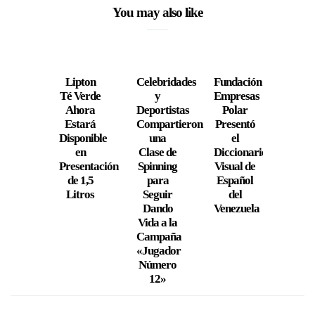
You may also like
Lipton
Celebridades
Fundación
E
Té Verde
y
Empresas
Cast
Ahora
Deportistas
Polar
d
Estará
Compartieron
Presentó
Cha
Disponible
una
el
Gol
en
Clase de
Diccionario
Avan
Presentación
Spinning
Visual de
l
de 1,5
para
Español
Segu
Litros
Seguir
del
Fa
Dando
Venezuela
Vida a la
Campaña
«Jugador
Número
12»