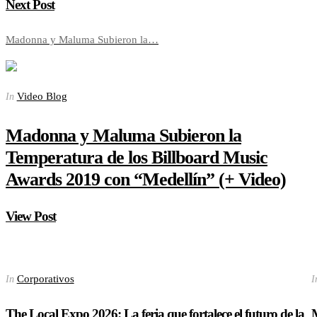
Next Post
Madonna y Maluma Subieron la…
Video Blog
In
Madonna y Maluma Subieron la
Temperatura de los Billboard Music
Awards 2019 con “Medellín” (+ Video)
View Post
Corporativos
In
I
The Local Expo 2026: La feria que fortalece el futuro de la
M