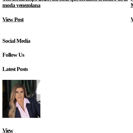
moda venezolana
M
View Post
V
Social Media
Follow Us
Latest Posts
View