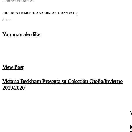
colores vibrantes.
BILLBOARD MUSIC AWARDS
FASHION
MUSIC
Share
You may also like
View Post
Victoria Beckham Presenta su Colección Otoño/Invierno
2019/2020
V