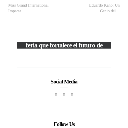
Miss Grand International
Eduardo Kano: Un
Impacta…
Genio del…
VIEW POST
The Local Expo 2026: La
feria que fortalece el futuro de
la moda venezolana
c
In
CORPORATIVOS
Social Media
Follow Us