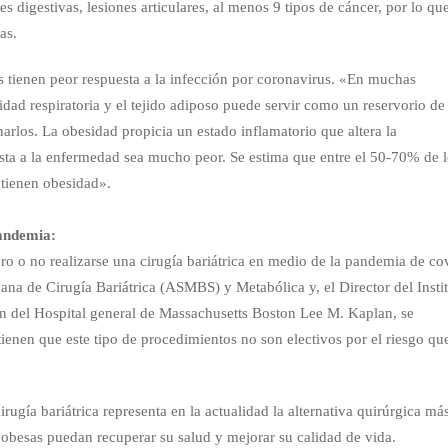
nes digestivas, lesiones articulares, al menos 9 tipos de cáncer, por lo qu
as.
 tienen peor respuesta a la infección por coronavirus. «En muchas
dad respiratoria y el tejido adiposo puede servir como un reservorio de
narlos. La obesidad propicia un estado inflamatorio que altera la
sta a la enfermedad sea mucho peor. Se estima que entre el 50-70% de 
 tienen obesidad».
Pandemia:
o o no realizarse una cirugía bariátrica en medio de la pandemia de co
na de Cirugía Bariátrica (ASMBS) y Metabólica y, el Director del Insti
n del Hospital general de Massachusetts Boston Lee M. Kaplan, se
ienen que este tipo de procedimientos no son electivos por el riesgo qu
ugía bariátrica representa en la actualidad la alternativa quirúrgica má
 obesas puedan recuperar su salud y mejorar su calidad de vida.⁣