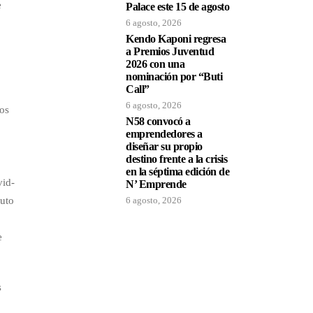
e
Palace este 15 de agosto
6 agosto, 2026
Kendo Kaponi regresa
a Premios Juventud
2026 con una
nominación por “Buti
Call”
6 agosto, 2026
los
N58 convocó a
emprendedores a
diseñar su propio
destino frente a la crisis
en la séptima edición de
vid-
N’ Emprende
tuto
6 agosto, 2026
e
s