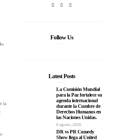
Follow Us
9»
a
Latest Posts
La Comisión Mundial
para la Paz fortalece su
agenda internacional
e la
durante la Cumbre de
u
Derechos Humanos en
las Naciones Unidas.
6 agosto, 2026
DR vs PR Comedy
mo
Show llega al United