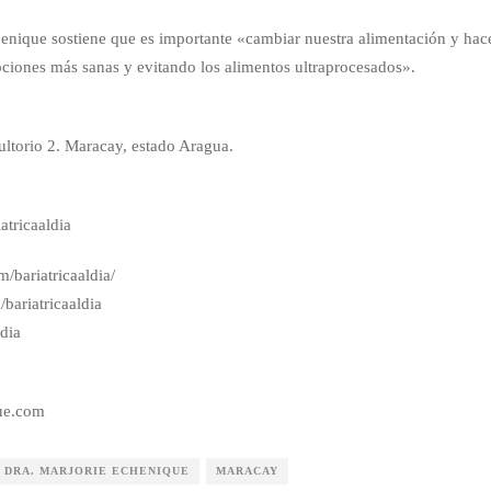
nique sostiene que es importante «cambiar nuestra alimentación y hac
pciones más sanas y evitando los alimentos ultraprocesados».
ltorio 2. Maracay, estado Aragua.
atricaaldia
/bariatricaaldia/
bariatricaaldia
ldia
ue.com
DRA. MARJORIE ECHENIQUE
MARACAY