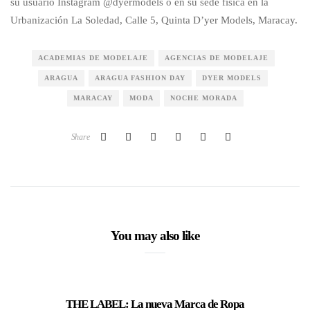
su usuario Instagram @dyermodels o en su sede física en la
Urbanización La Soledad, Calle 5, Quinta D’yer Models, Maracay.
ACADEMIAS DE MODELAJE
AGENCIAS DE MODELAJE
ARAGUA
ARAGUA FASHION DAY
DYER MODELS
MARACAY
MODA
NOCHE MORADA
Share
You may also like
THE LABEL: La nueva Marca de Ropa
Mayel