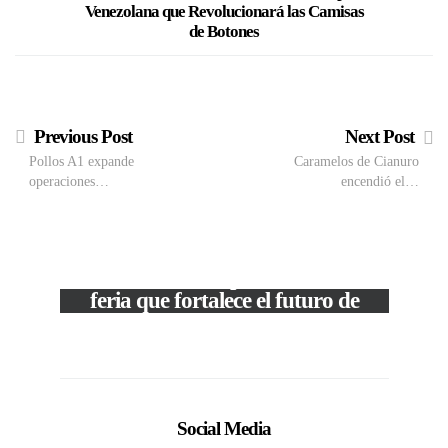
Venezolana que Revolucionará las Camisas
de Botones
Previous Post
Next Post
Pollos A1 expande
Caramelos de Cianuro
operaciones…
encendió el…
VIEW POST
The Local Expo 2026: La
feria que fortalece el futuro de
la moda venezolana
c
In
CORPORATIVOS
Social Media