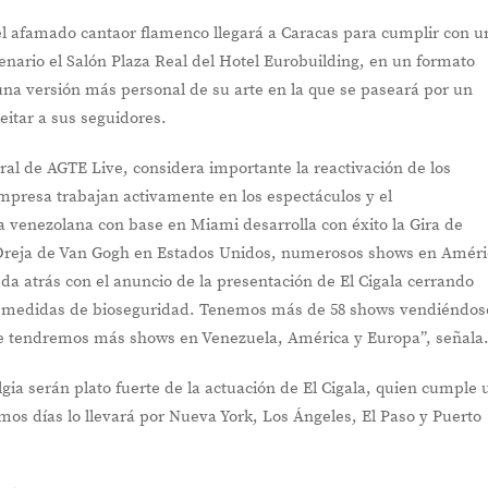
el afamado cantaor flamenco llegará a Caracas para cumplir con u
nario el Salón Plaza Real del Hotel Eurobuilding, en un formato
una versión más personal de su arte en la que se paseará por un
eitar a sus seguidores.
ral de AGTE Live, considera importante la reactivación de los
presa trabajan activamente en los espectáculos y el
a venezolana con base en Miami desarrolla con éxito la Gira de
 Oreja de Van Gogh en Estados Unidos, numerosos shows en Améri
da atrás con el anuncio de la presentación de El Cigala cerrando
s medidas de bioseguridad. Tenemos más de 58 shows vendiéndos
e tendremos más shows en Venezuela, América y Europa”, señala
gia serán plato fuerte de la actuación de El Cigala, quien cumple 
imos días lo llevará por Nueva York, Los Ángeles, El Paso y Puerto