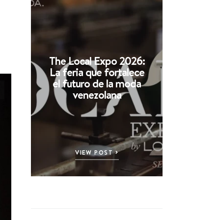
The Local Expo 2026:
La feria que fortalece
el futuro de la moda
venezolana
VIEW POST