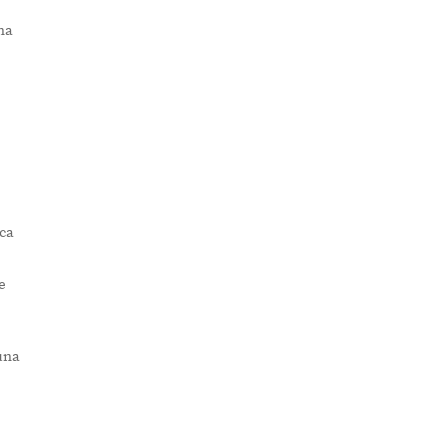
na
ca
e
.
una