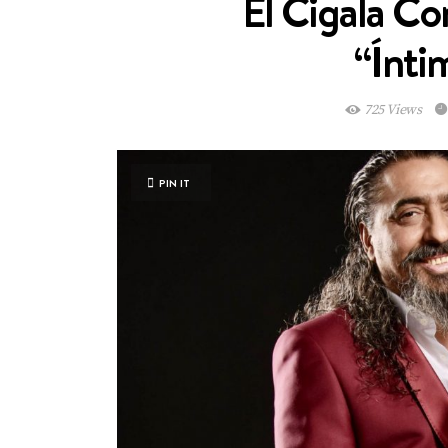
El Cigala C
“Ínti
725 Views
PIN IT