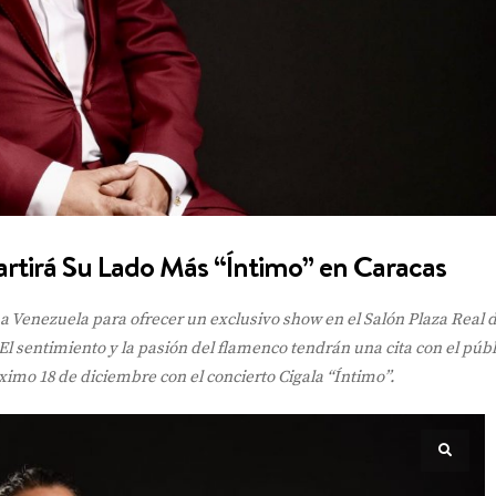
rtirá Su Lado Más “Íntimo” en Caracas
a Venezuela para ofrecer un exclusivo show en el Salón Plaza Real d
l sentimiento y la pasión del flamenco tendrán una cita con el públ
ximo 18 de diciembre con el concierto Cigala “Íntimo”.