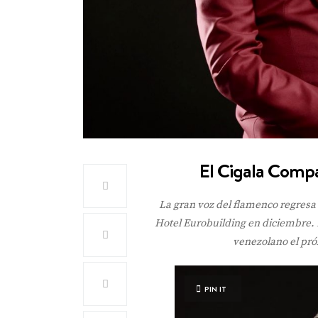
El Cigala Compa
La gran voz del flamenco regresa 
Hotel Eurobuilding en diciembre. E
venezolano el pró
PIN IT