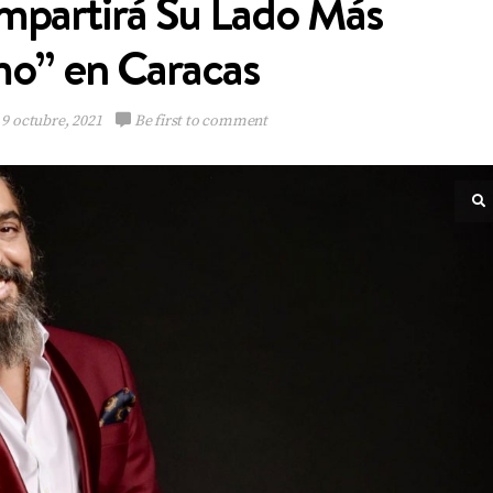
ompartirá Su Lado Más
mo” en Caracas
9 octubre, 2021
Be first to comment
Multinacional de
Sabores expande su
Portafolio de bebidas
VIEW POST