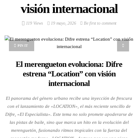
visión internacional
119 Views
19 mayo, 2026
Be first to comment
PIN IT
El merengueton evoluciona: Difre
estrena “Location” con visión
internacional
El panorama del género urbano recibe una inyección de frescura
con el lanzamiento de «LOCATION», el más reciente sencillo de
Difre, «El Especialista». Este tema no solo promete apoderarse de
las pistas de baile, sino que marca un hito en la evolución del
merenguetón, fusionando ritmos tropicales con la fuerza del