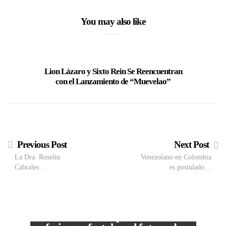
You may also like
Lion Lázaro y Sixto Rein Se Reencuentran
Madonna a
con el Lanzamiento de “Muevelao”
de Sa
Previous Post
Next Post
La Dra. Roselin
Venezolano en Colombia
Cabrales…
es postulado…
M
VIEW POST
The Local Expo 2026: La
50