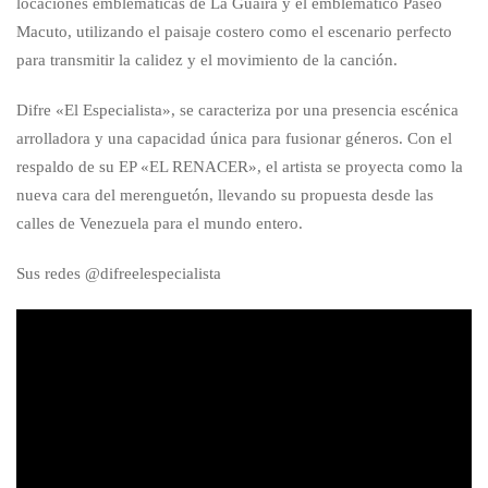
locaciones emblemáticas de La Guaira y el emblemático Paseo
Macuto, utilizando el paisaje costero como el escenario perfecto
para transmitir la calidez y el movimiento de la canción.
Difre «El Especialista», se caracteriza por una presencia escénica
arrolladora y una capacidad única para fusionar géneros. Con el
respaldo de su EP «EL RENACER», el artista se proyecta como la
nueva cara del merenguetón, llevando su propuesta desde las
calles de Venezuela para el mundo entero.
Sus redes @difreelespecialista