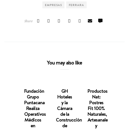
EMPRESAS
FERRARA
Share
You may also like
Fundación
GH
Productos
Choc
Grupo
Hoteles
Nat:
Sun:
Puntacana
y la
Postres
pec
Realiza
Cámara
Fit 100%
si
Operativos
de la
Naturales,
cul
Médicos
Construcción
Artesanales
q
en
de
y
derri