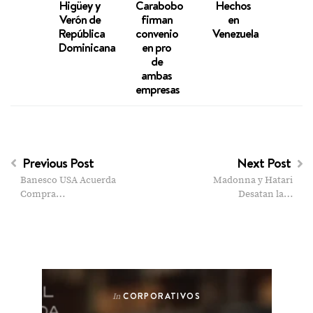
Higüey y
Carabobo
Hechos
pala
Verón de
firman
en
vene
República
convenio
Venezuela
Dominicana
en pro
de
ambas
empresas
Previous Post
Next Post
Banesco USA Acuerda
Madonna y Hatari
Compra…
Desatan la…
CORPORATIVOS
In