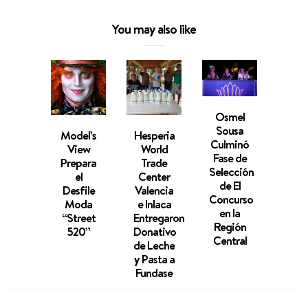
You may also like
Osmel
Sousa
Model’s
Hesperia
Orga
Culminó
View
World
Mi
Fase de
Prepara
Trade
Gr
Selección
el
Center
Cara
de El
Desfile
Valencia
Reali
Concurso
Moda
e Inlaca
Gr
en la
“Street
Entregaron
Cast
Región
520”
Donativo
Fin
Central
de Leche
y Pasta a
Fundase