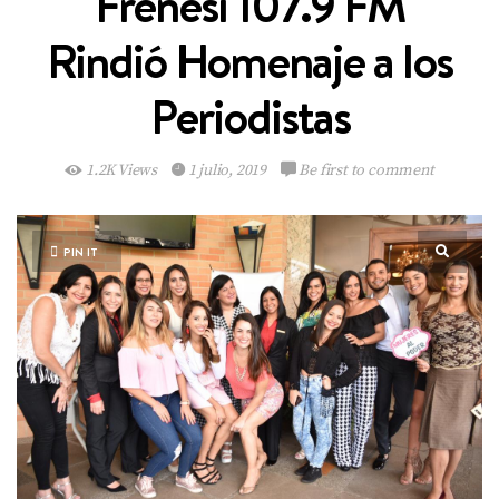
Frenesí 107.9 FM
Rindió Homenaje a los
Periodistas
1.2K Views
1 julio, 2019
Be first to comment
PIN IT