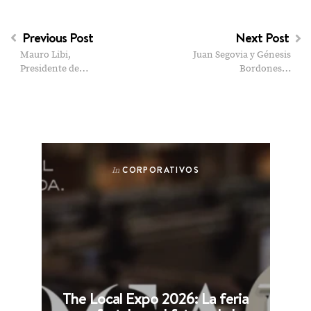
Previous Post
Next Post
Mauro Libi,
Juan Segovia y Génesis
Presidente de…
Bordones…
CORPORATIVOS
In
The Local Expo 2026: La feria