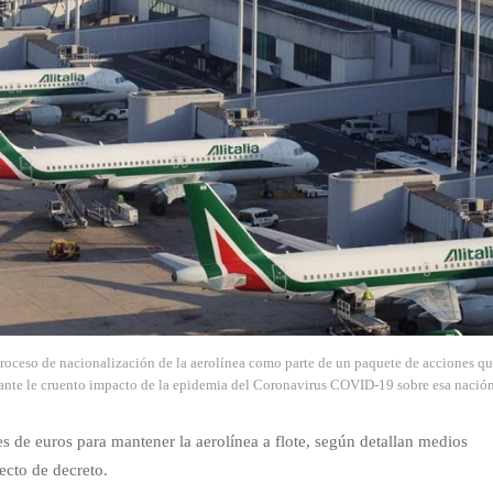
 proceso de nacionalización de la aerolínea como parte de un paquete de acciones q
 ante le cruento impacto de la epidemia del Coronavirus COVID-19 sobre esa nació
s de euros para mantener la aerolínea a flote, según detallan medios
ecto de decreto.