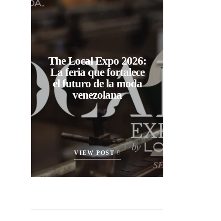
The Local Expo 2026:
La feria que fortalece
el futuro de la moda
venezolana
VIEW POST