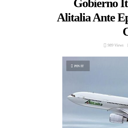
Gobierno It
Alitalia Ante 
989 Views
PIN IT