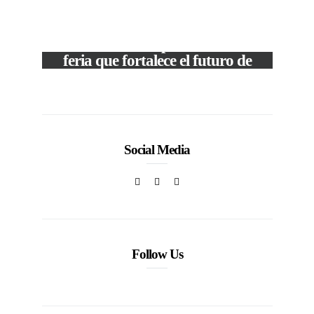
M
VIEW POST
The Local Expo 2026: La
50
feria que fortalece el futuro de
la moda venezolana
In
CORPORATIVOS
Social Media
Follow Us