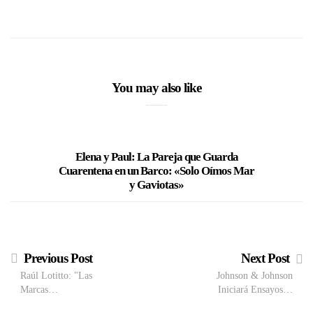
You may also like
Elena y Paul: La Pareja que Guarda
Bill Gates
Cuarentena en un Barco: «Solo Oímos Mar
de una 
y Gaviotas»
Previous Post
Next Post
Raúl Lotitto: "Las
Johnson & Johnson
Marcas…
Iniciará Ensayos…