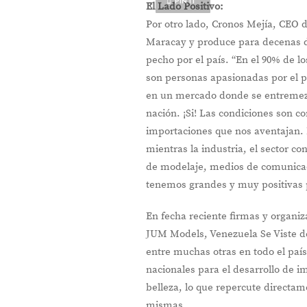
PIN IT
El Lado Positivo:
Por otro lado, Cronos Mejía, CEO 
Maracay y produce para decenas de
pecho por el país. “En el 90% de 
son personas apasionadas por el p
en un mercado donde se entremezcl
nación. ¡Si! Las condiciones son 
importaciones que nos aventajan. 
mientras la industria, el sector c
de modelaje, medios de comunicac
tenemos grandes y muy positivas p
En fecha reciente firmas y organi
JUM Models, Venezuela Se Viste d
entre muchas otras en todo el paí
nacionales para el desarrollo de i
belleza, lo que repercute directam
mismas.