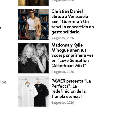
Christian Daniel
abraza a Venezuela
con “Guerrera”: Un
sencillo convertido en
gesto solidario
7 agosto, 2026
Madonna y Kylie
Minogue unen sus
voces por primera vez
en “Love Sensation
(Afterhours Mix)”
7 agosto, 2026
PAWER presenta “La
ción
Perfecta”: La
á
redefinición de la
franela esencial
6 agosto, 2026