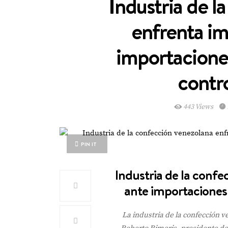
Industria de l
enfrenta im
importaciones
contr
443 Views
PIN IT
Industria de la conf
ante importaciones 
La industria de la confección 