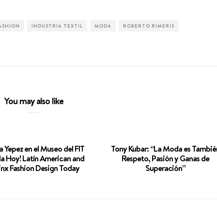
FASHION
INDUSTRIA TEXTIL
MODA
ROBERTO RIMERIS
You may also like
a Yepez en el Museo del FIT
Tony Kubar: “La Moda es Tambié
a Hoy! Latín American and
Respeto, Pasión y Ganas de
inx Fashion Design Today
Superación”