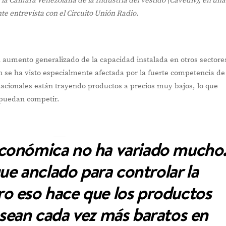
la Cámara Venezolana de la Industria del Vestido (Cavediv), en una
nte entrevista con el Circuito Unión Radio.
n aumento generalizado de la capacidad instalada en otros sectore
ión se ha visto especialmente afectada por la fuerte competencia de
cionales están trayendo productos a precios muy bajos, lo que
s puedan competir.
económica no ha variado mucho
gue anclado para controlar la
ero eso hace que los productos
sean cada vez más baratos en