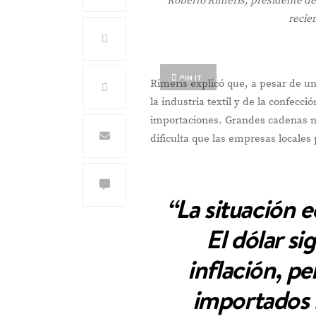
Roberto Rimeris, presidente de 
recie
PIN IT
Rimeris explicó que, a pesar de u
la industria textil y de la confecc
importaciones. Grandes cadenas na
dificulta que las empresas locale
“La situación 
El dólar si
inflación, p
importados 