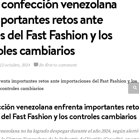
a confección venezolana
portantes retos ante
 del Fast Fashion y los
Emely Barile pisa
oles cambiarios
fuerte en el Reina
Hispanoamericana
12 octubre, 2024
Be first to comment
VIEW POST
ección venezolana enfrenta importantes reto
del Fast Fashion y los controles cambiarios
venezolana no ha logrado despegar durante el año 2024, según alertó