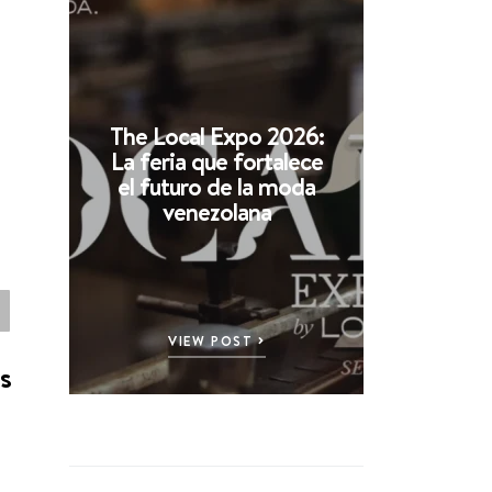
The Local Expo 2026:
La feria que fortalece
el futuro de la moda
venezolana
VIEW POST
s