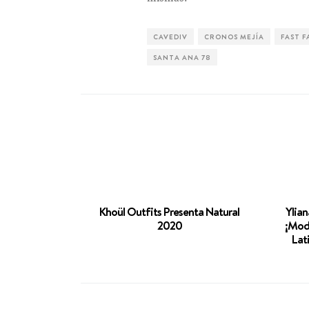
CAVEDIV
CRONOS MEJÍA
FAST 
SANTA ANA 78
Khoül Outfits Presenta Natural
Ylian
2020
¡Mod
Lat