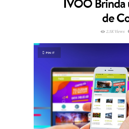
IVOO Brinda 
de C
2.5K Views
PIN IT