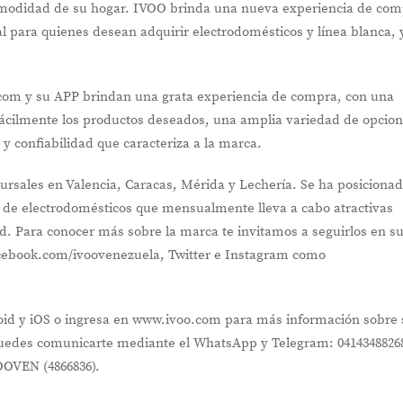
omodidad de su hogar. IVOO brinda una nueva experiencia de co
al para quienes desean adquirir electrodomésticos y línea blanca, 
com y su APP brindan una grata experiencia de compra, con una
fácilmente los productos deseados, una amplia variedad de opcio
 y confiabilidad que caracteriza a la marca.
rsales en Valencia, Caracas, Mérida y Lechería. Se ha posiciona
s de electrodomésticos que mensualmente lleva a cabo atractivas
ad. Para conocer más sobre la marca te invitamos a seguirlos en s
cebook.com/ivoovenezuela, Twitter e Instagram como
id y iOS o ingresa en www.ivoo.com para más información sobre 
uedes comunicarte mediante el WhatsApp y Telegram: 0414348826
VOOVEN (4866836).