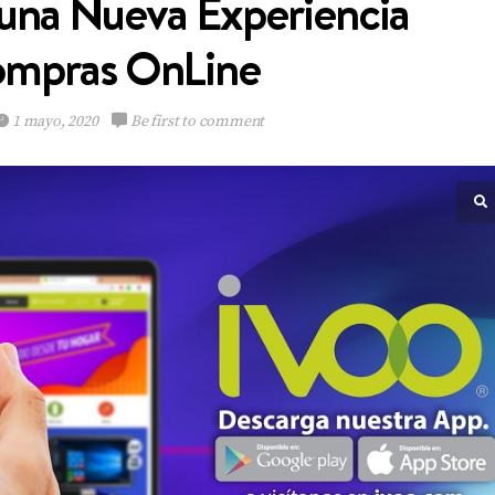
una Nueva Experiencia
ompras OnLine
1 mayo, 2020
Be first to comment
Emely Barile pisa
fuerte en el Reina
Hispanoamericana
VIEW POST