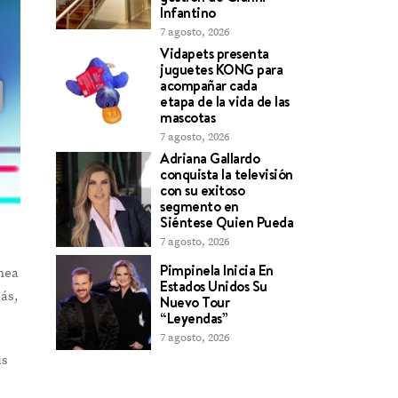
Infantino
7 agosto, 2026
Vidapets presenta
juguetes KONG para
acompañar cada
etapa de la vida de las
mascotas
7 agosto, 2026
Adriana Gallardo
conquista la televisión
con su exitoso
segmento en
Siéntese Quien Pueda
7 agosto, 2026
Pimpinela Inicia En
ínea
Estados Unidos Su
más,
Nuevo Tour
“Leyendas”
7 agosto, 2026
us