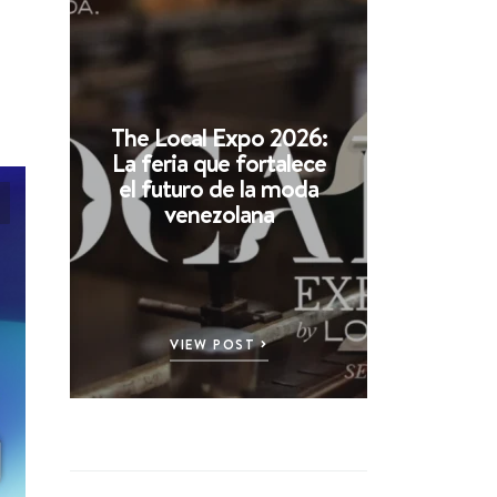
The Local Expo 2026:
La feria que fortalece
el futuro de la moda
venezolana
VIEW POST