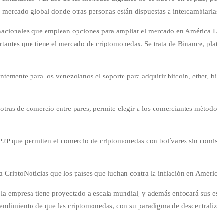
mercado global donde otras personas están dispuestas a intercambiarlas 
ernacionales que emplean opciones para ampliar el mercado en América L
ortantes que tiene el mercado de criptomonedas. Se trata de Binance, pla
entemente para los venezolanos el soporte para adquirir bitcoin, ether,
n otras de comercio entre pares, permite elegir a los comerciantes método
s P2P que permiten el comercio de criptomonedas con bolívares sin comi
CriptoNoticias que los países que luchan contra la inflación en América
ue la empresa tiene proyectado a escala mundial, y además enfocará sus
endimiento de que las criptomonedas, con su paradigma de descentralizac