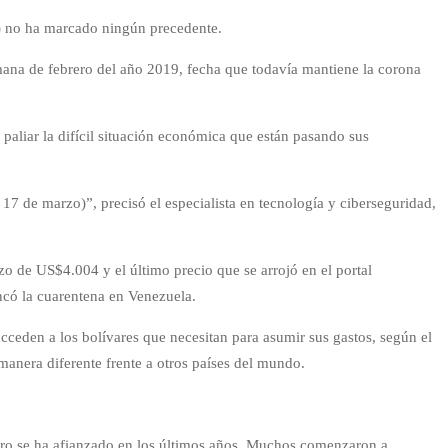
C) no ha marcado ningún precedente.
ana de febrero del año 2019, fecha que todavía mantiene la corona
 paliar la difícil situación económica que están pasando sus
7 de marzo)”, precisó el especialista en tecnología y ciberseguridad,
o de US$4.004 y el último precio que se arrojó en el portal
ncó la cuarentena en Venezuela.
cceden a los bolívares que necesitan para asumir sus gastos, según el
anera diferente frente a otros países del mundo.
 pero se ha afianzado en los últimos años. Muchos comenzaron a