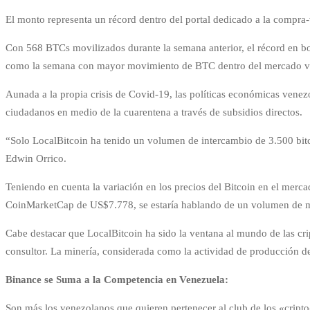
El monto representa un récord dentro del portal dedicado a la compr
Con 568 BTCs movilizados durante la semana anterior, el récord en b
como la semana con mayor movimiento de BTC dentro del mercado ven
Aunada a la propia crisis de Covid-19, las políticas económicas venezo
ciudadanos en medio de la cuarentena a través de subsidios directos.
“Solo LocalBitcoin ha tenido un volumen de intercambio de 3.500 bitc
Edwin Orrico.
Teniendo en cuenta la variación en los precios del Bitcoin en el mer
CoinMarketCap de US$7.778, se estaría hablando de un volumen de más
Cabe destacar que LocalBitcoin ha sido la ventana al mundo de las cri
consultor. La minería, considerada como la actividad de producción d
Binance se Suma a la Competencia en Venezuela:
Son más los venezolanos que quieren pertenecer al club de los «cripto