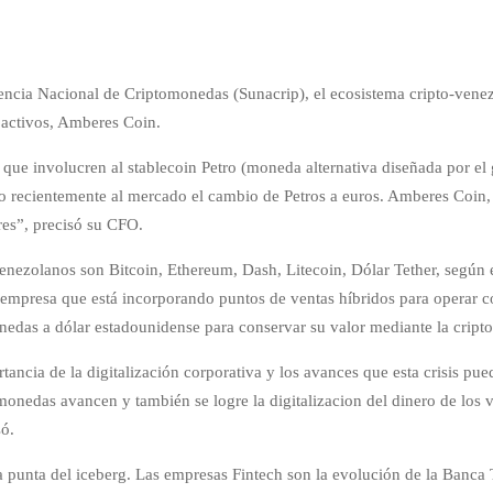
dencia Nacional de Criptomonedas (Sunacrip), el ecosistema cripto-vene
toactivos, Amberes Coin.
 que involucren al stablecoin Petro (moneda alternativa diseñada por el
ndo recientemente al mercado el cambio de Petros a euros. Amberes Coin,
res”, precisó su CFO.
nezolanos son Bitcoin, Ethereum, Dash, Litecoin, Dólar Tether, según el
mpresa que está incorporando puntos de ventas híbridos para operar con l
onedas a dólar estadounidense para conservar su valor mediante la crip
ancia de la digitalización corporativa y los avances que esta crisis pued
monedas avancen y también se logre la digitalizacion del dinero de los v
só.
la punta del iceberg. Las empresas Fintech son la evolución de la Banca 