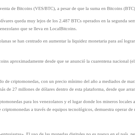
a-venta de Bitcoins (VES/BTC), a pesar de que la suma en Bitcoins (BT
olívares queda muy lejos de los 2.487 BTCs operados en la segunda sem
ezolano que se lleva en LocalBitcoins.
lanas se han centrado en aumentar la liquidez monetaria para así lograr
oins aproximadamente desde que se anunció la cuarentena nacional (el 1
cado de criptomonedas, con un precio mínimo del año a mediados de marz
 de 27 millones de dólares dentro de esta plataforma, desde que arra
ptomonedas para los venezolanos y el lugar donde los mineros locales a
e criptomonedas a través de equipos tecnológicos, demuestra operar de m
-entusiastas». El uso de las monedas digitales no es nuevo en el país,