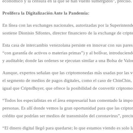
económico y la censura en la que se han vuelto sumergidos”, precisó.
Prolifera la Digitalización Ante la Pandemia:
En línea con las exchanges nacionales, autorizadas por la Superinten
sostiene Dionisio Sifontes, director financiero de la exchange de crip
Esta casa de intercambio venezolana persiste en innovar con sus pares
“con garantía de activos o materias primas”) y al bolívar, introducie
y auditable; donde las ordenes se ejecutan similar a una Bolsa de Valo
Aunque, expertos señalan que las criptomonedas más usadas por las ve
el segmento de medios de pagos digitales, como el caso de ChinChin, e
igual que CriptoBuyer, que ofrece la posibilidad de convertir criptom
“Todos los especialistas en el área empresarial han comentado la import
personas. Es allí donde vemos la gran oportunidad para que las cripto
crédito que podrían ser medios de transmisión del coronavirus”, preci
“El dinero digital llegó para quedarse; lo que estamos viendo es solo 