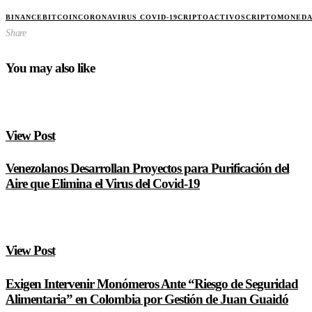
BINANCE
BITCOIN
CORONAVIRUS COVID-19
CRIPTOACTIVOS
CRIPTOMONED
Share
You may also like
View Post
Venezolanos Desarrollan Proyectos para Purificación del
Aire que Elimina el Virus del Covid-19
View Post
Exigen Intervenir Monómeros Ante “Riesgo de Seguridad
Alimentaria” en Colombia por Gestión de Juan Guaidó