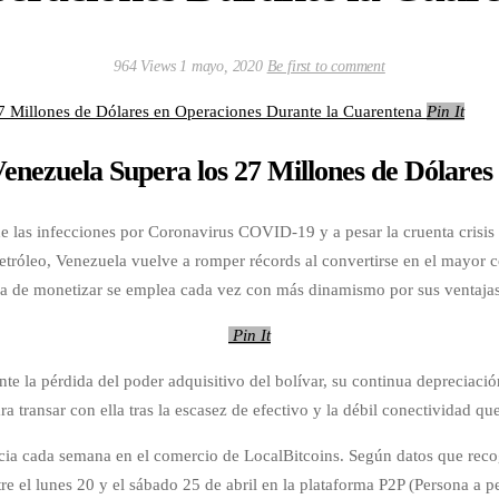
964 Views
1 mayo, 2020
Be first to comment
Pin It
enezuela Supera los 27 Millones de Dólare
e las infecciones por Coronavirus COVID-19 y a pesar la cruenta crisis
petróleo, Venezuela vuelve a romper récords al convertirse en el mayor
a de monetizar se emplea cada vez con más dinamismo por sus ventajas y 
Pin It
 la pérdida del poder adquisitivo del bolívar, su continua depreciación
a transar con ella tras la escasez de efectivo y la débil conectividad qu
cia cada semana en el comercio de LocalBitcoins. Según datos que recog
tre el lunes 20 y el sábado 25 de abril en la plataforma P2P (Persona a 