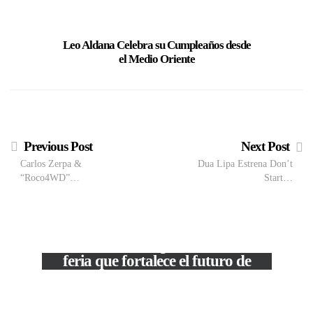
Leo Aldana Celebra su Cumpleaños desde
Con “
el Medio Oriente
Confian
Previous Post
Next Post
Carlos Zerpa &
Dua Lipa Estrena Don’t
“Roco4WD”…
Start…
M
VIEW POST
The Local Expo 2026: La
50
feria que fortalece el futuro de
la moda venezolana
In
CORPORATIVOS