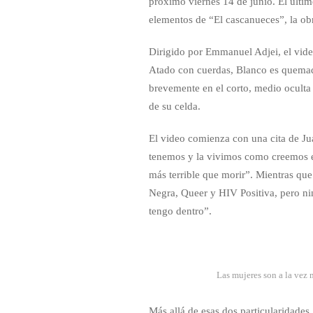
próximo viernes 14 de junio. El últim
elementos de “El cascanueces”, la obr
Dirigido por Emmanuel Adjei, el vide
Atado con cuerdas, Blanco es quemado
brevemente en el corto, medio oculta
de su celda.
El video comienza con una cita de Jua
tenemos y la vivimos como creemos en 
más terrible que morir”. Mientras que
Negra, Queer y HIV Positiva, pero ni
tengo dentro”.
Las mujeres son a la vez m
Más allá de esas dos particularidades