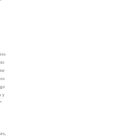
ros
sto
rme
los
ngo
a y
”
l
tes,