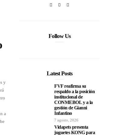
Follow Us
o
Latest Posts
os y
FVF reafirma su
erá
respaldo a la posición
institucional de
ero
CONMEBOL y a la
gestión de Gianni
Infantino
an a
7 agosto, 2026
ebe
Vidapets presenta
juguetes KONG para