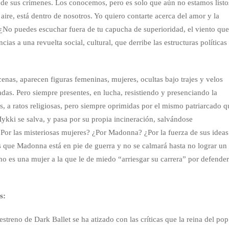
o de sus crímenes. Los conocemos, pero es solo que aún no estamos listo
 aire, está dentro de nosotros. Yo quiero contarte acerca del amor y la
 ¿No puedes escuchar fuera de tu capucha de superioridad, el viento qu
ias a una revuelta social, cultural, que derribe las estructuras políticas
scenas, aparecen figuras femeninas, mujeres, ocultas bajo trajes y velos
das. Pero siempre presentes, en lucha, resistiendo y presenciando la
osas, a ratos religiosas, pero siempre oprimidas por el mismo patriarcado 
 Mykki se salva, y pasa por su propia incineración, salvándose
or las misteriosas mujeres? ¿Por Madonna? ¿Por la fuerza de sus ideas
es que Madonna está en pie de guerra y no se calmará hasta no lograr un
o es una mujer a la que le de miedo “arriesgar su carrera” por defende
s:
 estreno de Dark Ballet se ha atizado con las críticas que la reina del po