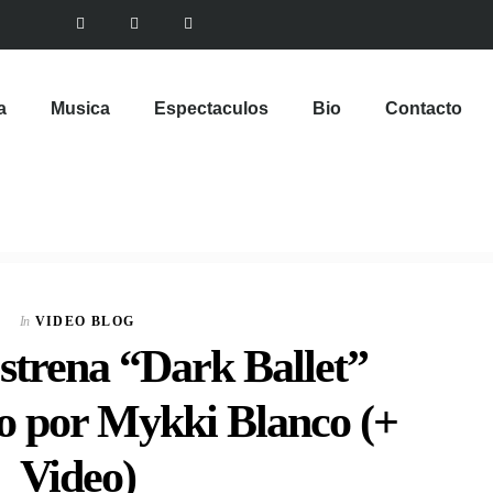
a
Musica
Espectaculos
Bio
Contacto
In
VIDEO BLOG
trena “Dark Ballet”
o por Mykki Blanco (+
Video)