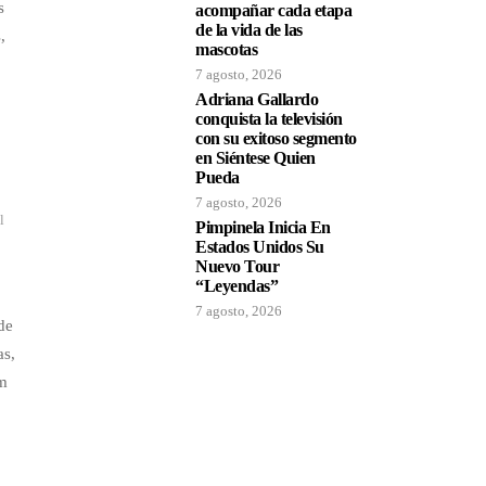
s
acompañar cada etapa
de la vida de las
,
mascotas
7 agosto, 2026
Adriana Gallardo
conquista la televisión
con su exitoso segmento
en Siéntese Quien
Pueda
7 agosto, 2026
l
Pimpinela Inicia En
Estados Unidos Su
Nuevo Tour
“Leyendas”
7 agosto, 2026
de
as,
lm