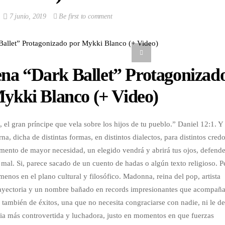
7 junio, 2019
Be first to comment
na “Dark Ballet” Protagonizad
ykki Blanco (+ Video)
 el gran príncipe que vela sobre los hijos de tu pueblo.” Daniel 12:1. Y
na, dicha de distintas formas, en distintos dialectos, para distintos cred
omento de mayor necesidad, un elegido vendrá y abrirá tus ojos, defend
l mal. Si, parece sacado de un cuento de hadas o algún texto religioso. P
menos en el plano cultural y filosófico. Madonna, reina del pop, artista
ayectoria y un nombre bañado en records impresionantes que acompañ
o también de éxitos, una que no necesita congraciarse con nadie, ni le d
cia más controvertida y luchadora, justo en momentos en que fuerzas