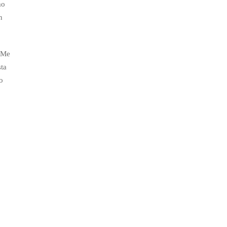
mo
n
. Me
sta
o