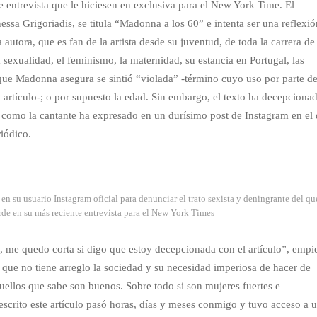
e entrevista que le hiciesen en exclusiva para el New York Time. El
nessa Grigoriadis, se titula “Madonna a los 60” e intenta ser una reflexió
 autora, que es fan de la artista desde su juventud, de toda la carrera de
exualidad, el feminismo, la maternidad, su estancia en Portugal, las
s que Madonna asegura se sintió “violada” -término cuyo uso por parte d
 artículo-; o por supuesto la edad. Sin embargo, el texto ha decepciona
omo la cantante ha expresado en un durísimo post de Instagram en el
iódico.
n su usuario Instagram oficial para denunciar el trato sexista y deningrante del qu
rde en su más reciente entrevista para el New York Times
 me quedo corta si digo que estoy decepcionada con el artículo”, empi
e que no tiene arreglo la sociedad y su necesidad imperiosa de hacer de
ellos que sabe son buenos. Sobre todo si son mujeres fuertes e
escrito este artículo pasó horas, días y meses conmigo y tuvo acceso a 