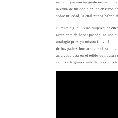
mundo que mucha gente no ve. Sin emb
la etnia de mi doble en los ensayos de
sobre mi edad, la cual nunca habría 
El texto sigue: “A las mujeres les cue
arrepiento de haber pasado incluso ci
analogía pues yo misma fui violada 
de los padres fundadores del Patr
arraigado está en el tejido de nuestra
salido a la guerra, está de caza y ro