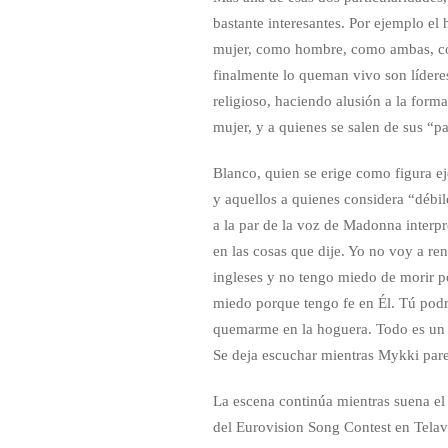
bastante interesantes. Por ejemplo el
mujer, como hombre, como ambas, com
finalmente lo queman vivo son líderes 
religioso, haciendo alusión a la form
mujer, y a quienes se salen de sus “p
Blanco, quien se erige como figura e
y aquellos a quienes considera “débil
a la par de la voz de Madonna interp
en las cosas que dije. Yo no voy a re
ingleses y no tengo miedo de morir p
miedo porque tengo fe en Él. Tú podr
quemarme en la hoguera. Todo es un 
Se deja escuchar mientras Mykki parec
La escena continúa mientras suena el e
del Eurovision Song Contest en Telaviv