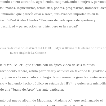
el mundo entero atacando, agrediendo, estigmatizando a mujeres, persona
musulmanes, izquierdistas, feministas, pobres, progresistas, homosexuales
 “minoría” que parecía estar a salvo, tras avances importantes en la
diría RuPaul Andre Charles “Después de cada época de apertura y
oscuridad y persecución, es triste, pero es la verdad”.
tivista en defensa de los derechos LGBTIQ+, Mykki Blanco es la «Juana de Arco» de
nuevo single de La Ciccone
e “Dark Ballet”, que cuenta con un épico video de seis minutos
conocido rapero, artista performer y activista en favor de la igualdad 
quien no ha escapado a lo largo de su carrera de grandes controversi
io y habiendo hecho público su estatus de HIV+; y quien este microfi
l de una “Juana de Arco” bastante particular.
delanto del nuevo álbum de Madonna, “Madame X”, que será lanzado el