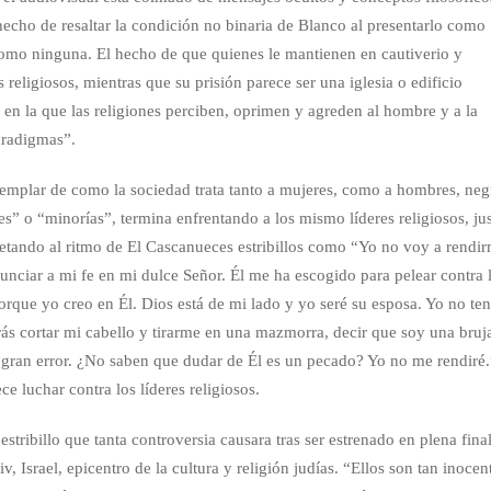
 hecho de resaltar la condición no binaria de Blanco al presentarlo como
o ninguna. El hecho de que quienes le mantienen en cautiverio y
religiosos, mientras que su prisión parece ser una iglesia o edificio
a en la que las religiones perciben, oprimen y agreden al hombre y a la
aradigmas”.
jemplar de como la sociedad trata tanto a mujeres, como a hombres, neg
es” o “minorías”, termina enfrentando a los mismo líderes religiosos, ju
retando al ritmo de El Cascanueces estribillos como “Yo no voy a rendi
nunciar a mi fe en mi dulce Señor. Él me ha escogido para pelear contra 
orque yo creo en Él. Dios está de mi lado y yo seré su esposa. Yo no te
ás cortar mi cabello y tirarme en una mazmorra, decir que soy una bruj
gran error. ¿No saben que dudar de Él es un pecado? Yo no me rendiré.
e luchar contra los líderes religiosos.
stribillo que tanta controversia causara tras ser estrenado en plena fina
, Israel, epicentro de la cultura y religión judías. “Ellos son tan inocen