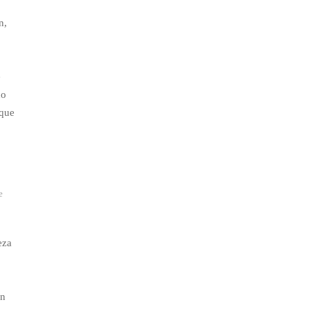
n,
e
do
 que
e
eza
un