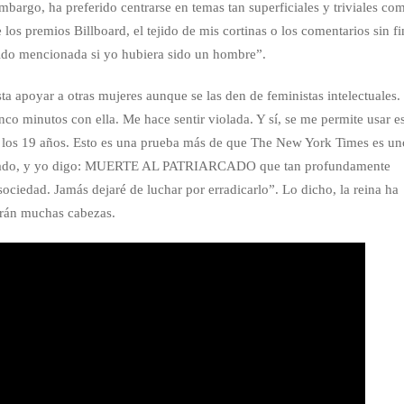
argo, ha preferido centrarse en temas tan superficiales y triviales co
 los premios Billboard, el tejido de mis cortinas o los comentarios sin fi
sido mencionada si yo hubiera sido un hombre”.
sta apoyar a otras mujeres aunque se las den de feministas intelectuales
nco minutos con ella. Me hace sentir violada. Y sí, se me permite usar e
a los 19 años. Esto es una prueba más de que The New York Times es un
iarcado, y yo digo: MUERTE AL PATRIARCADO que tan profundamente
 sociedad. Jamás dejaré de luchar por erradicarlo”. Lo dicho, la reina ha
darán muchas cabezas.