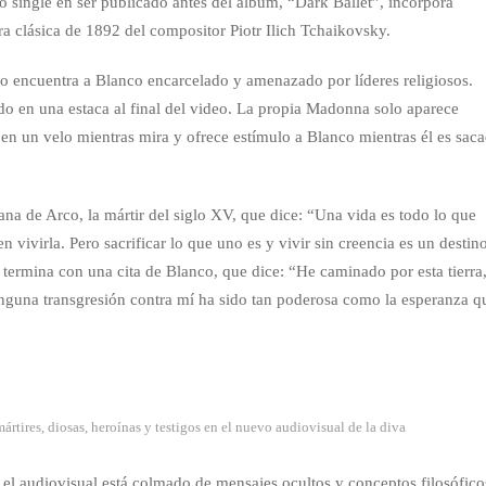
o single en ser publicado antes del álbum, “Dark Ballet”, incorpora
a clásica de 1892 del compositor Piotr Ilich Tchaikovsky.
o encuentra a Blanco encarcelado y amenazado por líderes religiosos.
 en una estaca al final del video. La propia Madonna solo aparece
 en un velo mientras mira y ofrece estímulo a Blanco mientras él es sac
na de Arco, la mártir del siglo XV, que dice: “Una vida es todo lo que
vivirla. Pero sacrificar lo que uno es y vivir sin creencia es un destin
 termina con una cita de Blanco, que dice: “He caminado por esta tierra
nguna transgresión contra mí ha sido tan poderosa como la esperanza q
ártires, diosas, heroínas y testigos en el nuevo audiovisual de la diva
, el audiovisual está colmado de mensajes ocultos y conceptos filosófico