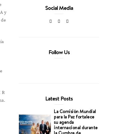
e
Social Media
.A y
 de
ía
Follow Us
de
I R
Latest Posts
na.
La Comisión Mundial
para la Paz fortalece
su agenda
internacional durante
la Cumbre de