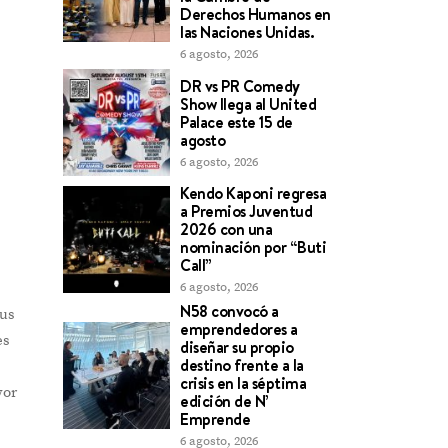
Derechos Humanos en
las Naciones Unidas.
6 agosto, 2026
DR vs PR Comedy
Show llega al United
Palace este 15 de
agosto
6 agosto, 2026
Kendo Kaponi regresa
a Premios Juventud
2026 con una
nominación por “Buti
Call”
6 agosto, 2026
N58 convocó a
sus
emprendedores a
es
diseñar su propio
destino frente a la
crisis en la séptima
yor
edición de N’
Emprende
6 agosto, 2026