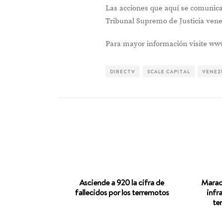
Las acciones que aquí se comunica
Tribunal Supremo de Justicia ven
Para mayor información visite w
DIRECTV
SCALE CAPITAL
VENEZ
Asciende a 920 la cifra de
Maraca
fallecidos por los terremotos
infr
te