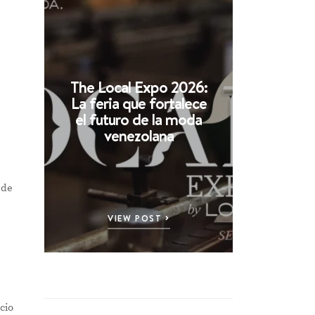
The Local Expo 2026:
La feria que fortalece
el futuro de la moda
venezolana
 de
VIEW POST
cio