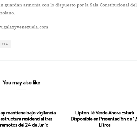
n guardan armonía con lo dispuesto por la Sala Constitucional del
ezolano.
ww.galaxyvenezuela.com
UELA
You may also like
y mantiene bajo vigilancia
Lipton Té Verde Ahora Estará
aestructura residencial tras
Disponible en Presentación de 1,
rremotos del 24 de Junio
Litros