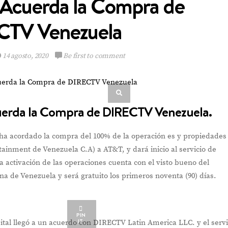
l Acuerda la Compra de
CTV Venezuela
14 agosto, 2020
Be first to comment
Multinacional de
Sabores expande su
Portafolio de bebidas
cuerda la Compra de DIRECTV Venezuela.
 ha acordado la compra del 100% de la operación es y propiedades
inment de Venezuela C.A) a AT&T, y dará inicio al servicio de
VIEW POST
La activación de las operaciones cuenta con el visto bueno del
na de Venezuela y será gratuito los primeros noventa (90) días.
PIN
IT
ital llegó a un acuerdo con DIRECTV Latin America LLC. y el servi