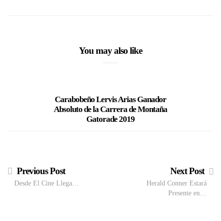
You may also like
Carabobeño Lervis Arias Ganador
Empresas
Absoluto de la Carrera de Montaña
Gatorade 2019
Previous Post
Next Post
Desde El Cine Llega…
Herald Conner Estará
Presente en…