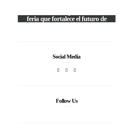
M
VIEW POST
The Local Expo 2026: La
50
feria que fortalece el futuro de
la moda venezolana
In
CORPORATIVOS
Social Media
Follow Us