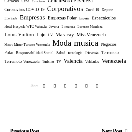
Concursos de Belleza
Caracas
Cine
Concierto
Corporativos
Coronavirus COVID-19
Covid-19
Deporte
Empresas
Empresas Polar
Espectáculos
España
Elie Saab
Hotel Hesperia WTC Valencia
Joyeria
Literatura
Lorenzo Mendoza
Louis Vuitton
Maracay
Lujo
Miss Venezuela
LV
musica
Moda
Negocios
Miss y Mister Turismo Venezuela
Polar
Terremoto
Responsabilidad Social
Salud
tecnologia
Televisión
Venezuela
Valencia
Terremoto Venezuela
Turismo
TV
Vehículos
Share
Previous Post
Next Post