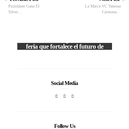
Pizzolante Gana El
La Marca VC Vanessa
Silver…
Carmona…
M
VIEW POST
The Local Expo 2026: La
50
feria que fortalece el futuro de
la moda venezolana
In
CORPORATIVOS
Social Media
Follow Us