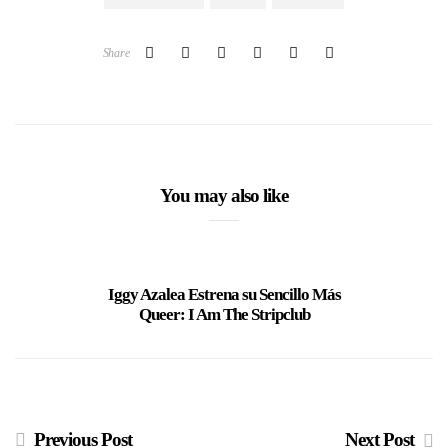
Share
You may also like
Iggy Azalea Estrena su Sencillo Más
Iggy 
Queer: I Am The Stripclub
Gemelas 
Previous Post
Next Post