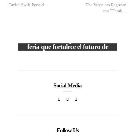
Taylor Swift Pone el…
The Veronicas Regresan
con "Think…
VIEW POST
The Local Expo 2026: La
feria que fortalece el futuro de
la moda venezolana
c
In
CORPORATIVOS
Social Media
Follow Us