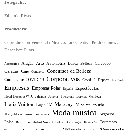
Fotografía:
Eduardo Rivas
Productora:
Coproducción Venezuela-México; Luz Creativa Producciones /
Desenlace Films
Arte
Banca
Carabobo
Aragua
Automotriz
Belleza
Accesorios
Concursos de Belleza
Caracas
Cine
Concierto
Corporativos
Coronavirus COVID-19
Covid-19
Deporte
Elie Saab
Empresas
Empresas Polar
Espectáculos
España
Hotel Hesperia WTC Valencia
Joyeria
Literatura
Lorenzo Mendoza
Louis Vuitton
Maracay
Lujo
Miss Venezuela
LV
musica
Moda
Negocios
Miss y Mister Turismo Venezuela
Polar
Terremoto
Responsabilidad Social
Salud
tecnologia
Televisión
Venezuela