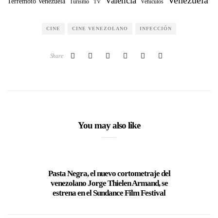
Valencia
Terremoto Venezuela
Turismo
TV
Vehículos
CINE
CINE VENEZOLANO
INFECCIÓN
Share
You may also like
Pasta Negra, el nuevo cortometraje del
Charles 
venezolano Jorge Thielen Armand, se
n
estrena en el Sundance Film Festival