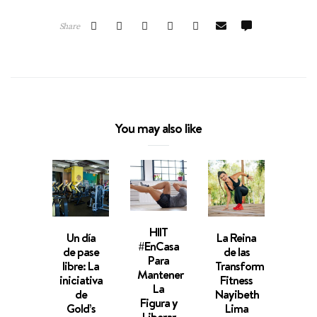
Share
You may also like
Lui
Sant
U
HIIT
Un día
La Reina
Emba
#EnCasa
de pase
de las
de
Para
libre: La
Transformaciones
Turi
Mantener
iniciativa
Fitness
q
La
de
Nayibeth
Resa
Figura y
Gold’s
Lima
Tam
Liberar