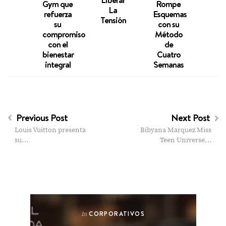
Gym que
Rompe
en 
La
refuerza
Esquemas
Músi
Tensión
su
con su
lo
compromiso
Método
Depo
con el
de
bienestar
Cuatro
integral
Semanas
Previous Post
Next Post
Louis Vuitton presenta
Bibyana Marquez Miss
su…
Teen Universe…
CORPORATIVOS
In