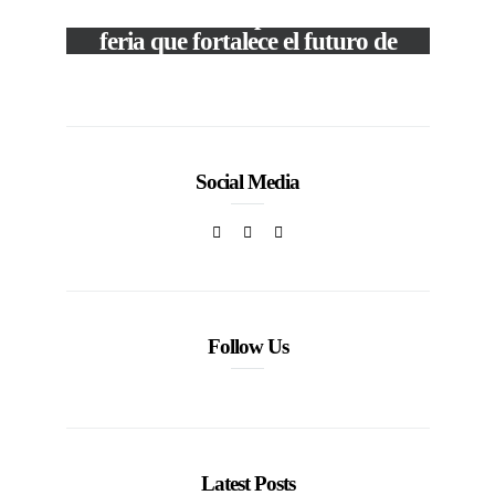
VIEW POST
The Local Expo 2026: La
feria que fortalece el futuro de
la moda venezolana
c
In
CORPORATIVOS
Social Media
Follow Us
Latest Posts