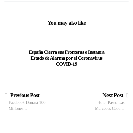
You may also like
España Cierra sus Fronteras e Instaura
Caroli
Estado de Alarma por el Coronavirus
Mascar
COVID-19
Previous Post
Next Post
Facebook Donará 100
Hotel Paseo Las
Millones…
Mercedes Cede…