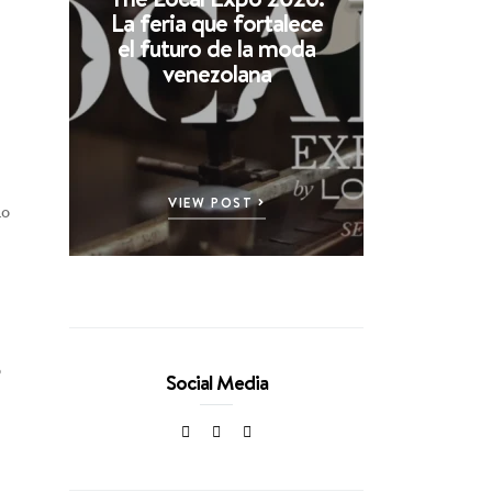
La feria que fortalece
el futuro de la moda
venezolana
VIEW POST
lo
ó
Social Media