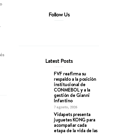
lo
Follow Us
.
vés
Latest Posts
FVF reafirma su
respaldo a la posición
institucional de
CONMEBOL y a la
gestión de Gianni
Infantino
7 agosto, 2026
Vidapets presenta
juguetes KONG para
acompañar cada
etapa de la vida de las