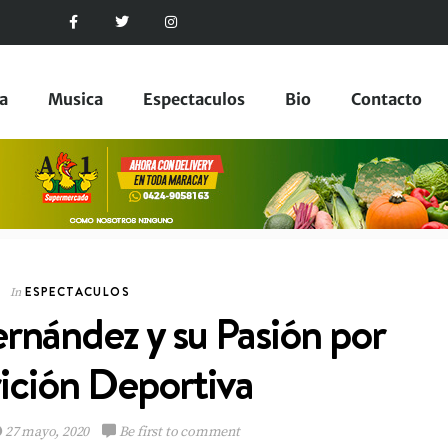
a
Musica
Espectaculos
Bio
Contacto
ESPECTACULOS
In
rnández y su Pasión por
ESPECTACULOS
In
rición Deportiva
27 mayo, 2020
Be first to comment