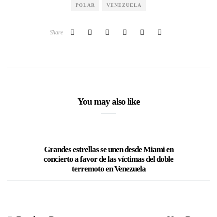
POLAR
VENEZUELA
Share
You may also like
Grandes estrellas se unen desde Miami en
P.A.N. c
concierto a favor de las víctimas del doble
con 
terremoto en Venezuela