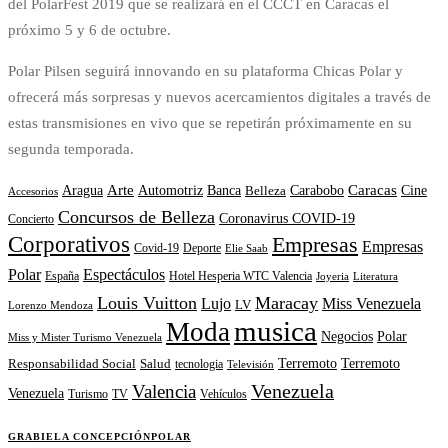
del PolarFest 2019 que se realizará en el CCCT en Caracas el
próximo 5 y 6 de octubre.
Polar Pilsen seguirá innovando en su plataforma Chicas Polar y
ofrecerá más sorpresas y nuevos acercamientos digitales a través de
estas transmisiones en vivo que se repetirán próximamente en su
segunda temporada.
Arte
Caracas
Banca
Carabobo
Aragua
Automotriz
Belleza
Cine
Accesorios
Concursos de Belleza
Coronavirus COVID-19
Concierto
Corporativos
Empresas
Empresas
Covid-19
Deporte
Elie Saab
Polar
Espectáculos
España
Hotel Hesperia WTC Valencia
Joyeria
Literatura
Louis Vuitton
Maracay
Lujo
Miss Venezuela
LV
Lorenzo Mendoza
musica
Moda
Negocios
Polar
Miss y Mister Turismo Venezuela
Terremoto
Terremoto
Responsabilidad Social
Salud
tecnologia
Televisión
Venezuela
Valencia
Venezuela
Turismo
TV
Vehículos
GRABIELA CONCEPCIÓN
POLAR