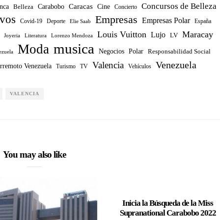
Concursos de Belleza
Caracas
nca
Carabobo
Belleza
Cine
Concierto
ivos
Empresas
Empresas Polar
Covid-19
Deporte
España
Elie Saab
Louis Vuitton
Maracay
Lujo
LV
Joyeria
Literatura
Lorenzo Mendoza
musica
Moda
Negocios
Polar
Responsabilidad Social
ezuela
Venezuela
Valencia
rremoto Venezuela
Turismo
TV
Vehículos
VALENCIA
You may also like
Inicia la Búsqueda de la Miss
Supranational Carabobo 2022