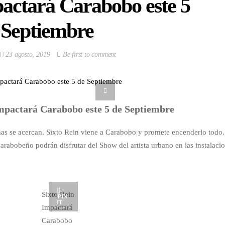
pactará Carabobo este 5
 Septiembre
23 agosto, 2019
Be first to comment
mpactará Carabobo este 5 de Septiembre
chas se acercan. Sixto Rein viene a Carabobo y promete encenderlo todo.
rabobeño podrán disfrutar del Show del artista urbano en las instalaci
Sixto Rein
PIN
IT
Impactará
Carabobo