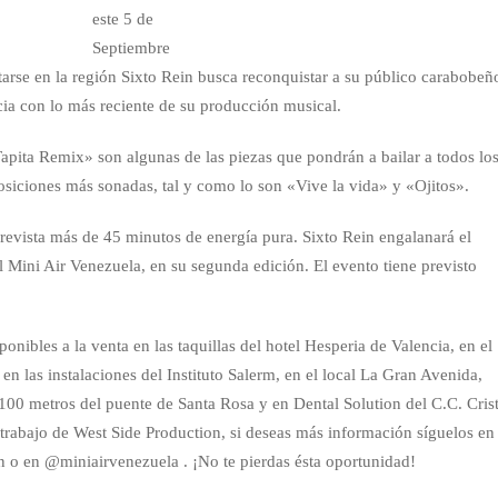
este 5 de
Septiembre
arse en la región Sixto Rein busca reconquistar a su público carabobeñ
ncia con lo más reciente de su producción musical.
ita Remix» son algunas de las piezas que pondrán a bailar a todos lo
osiciones más sonadas, tal y como lo son «Vive la vida» y «Ojitos».
prevista más de 45 minutos de energía pura. Sixto Rein engalanará el
el Mini Air Venezuela, en su segunda edición. El evento tiene previsto
ponibles a la venta en las taquillas del hotel Hesperia de Valencia, en el
 en las instalaciones del Instituto Salerm, en el local La Gran Avenida,
 100 metros del puente de Santa Rosa y en Dental Solution del C.C. Crist
l trabajo de West Side Production, si deseas más información síguelos en
o en @miniairvenezuela . ¡No te pierdas ésta oportunidad!