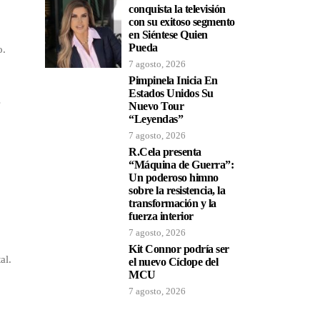
conquista la televisión
con su exitoso segmento
en Siéntese Quien
Pueda
o.
7 agosto, 2026
Pimpinela Inicia En
Estados Unidos Su
s
Nuevo Tour
“Leyendas”
7 agosto, 2026
R.Cela presenta
“Máquina de Guerra”:
Un poderoso himno
sobre la resistencia, la
transformación y la
fuerza interior
7 agosto, 2026
Kit Connor podría ser
al.
el nuevo Cíclope del
MCU
7 agosto, 2026