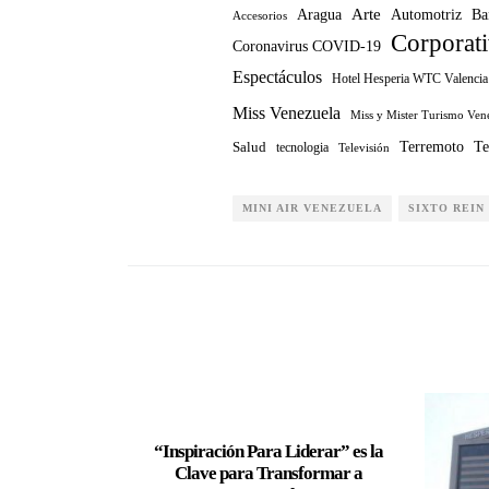
Arte
Ba
Aragua
Automotriz
Accesorios
Corporat
Coronavirus COVID-19
Espectáculos
Hotel Hesperia WTC Valencia
Miss Venezuela
Miss y Mister Turismo Ven
Te
Terremoto
Salud
tecnologia
Televisión
MINI AIR VENEZUELA
SIXTO REIN
“Inspiración Para Liderar” es la
Clave para Transformar a