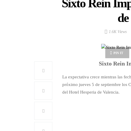
Sixto Rein Im
de
1.6K Views
PIN IT
Sixto Rein I
La expectativa crece mientras las fe
próximo jueves 5 de septiembre los Ca
del Hotel Hesperia de Valencia.