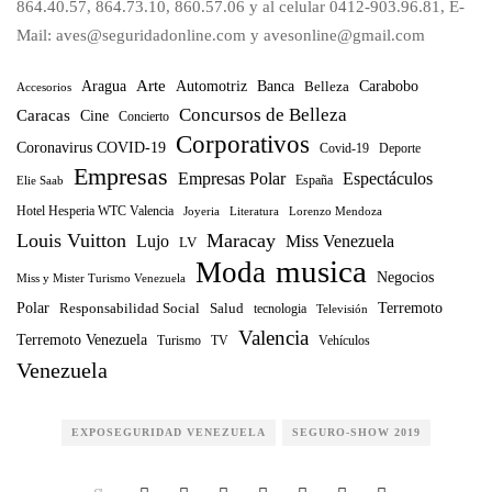
864.40.57, 864.73.10, 860.57.06 y al celular 0412-903.96.81, E-
Mail: aves@seguridadonline.com y avesonline@gmail.com
Arte
Banca
Carabobo
Aragua
Automotriz
Belleza
Accesorios
Concursos de Belleza
Caracas
Cine
Concierto
Corporativos
Coronavirus COVID-19
Covid-19
Deporte
Empresas
Empresas Polar
Espectáculos
España
Elie Saab
Hotel Hesperia WTC Valencia
Joyeria
Literatura
Lorenzo Mendoza
Louis Vuitton
Maracay
Lujo
Miss Venezuela
LV
musica
Moda
Negocios
Miss y Mister Turismo Venezuela
Polar
Terremoto
Responsabilidad Social
Salud
tecnologia
Televisión
Valencia
Terremoto Venezuela
Turismo
TV
Vehículos
Venezuela
EXPOSEGURIDAD VENEZUELA
SEGURO-SHOW 2019