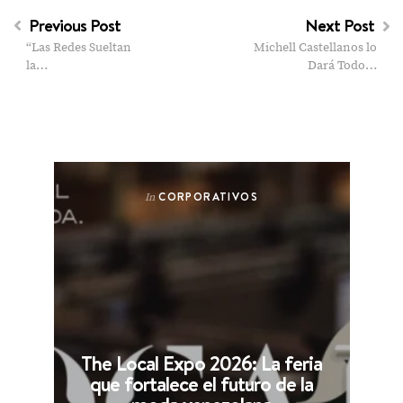
Previous Post
Next Post
“Las Redes Sueltan
Michell Castellanos lo
la…
Dará Todo…
CORPORATIVOS
In
The Local Expo 2026: La feria
que fortalece el futuro de la