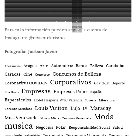
Karly Romero, Miss Turismo Monagas
IT
PIN
Gabriela Torres, Miss Turismo Nueva Esparta
IT
PIN
Valeria Pineda, Miss Turismo Peninsula Guajira
IT
PIN
María de Jesús, Miss Turismo Táchira
IT
PIN
Amizabeth Ramírez, Miss Turismo Yaracuy
IT
PIN
Jay Osorio, Miss Turismo Zulia
IT
PIN
IT
Para más información pueden seguir la cuenta de
PIN
IT
PIN
Instagram: @missmrturismo
IT
Fotografía: Jackson Javier
Arte
Aragua
Banca
Carabobo
Automotriz
Belleza
Accesorios
Concursos de Belleza
Caracas
Cine
Concierto
Corporativos
Coronavirus COVID-19
Covid-19
Deporte
Empresas
Empresas Polar
España
Elie Saab
Espectáculos
Hotel Hesperia WTC Valencia
Joyeria
Literatura
Louis Vuitton
Maracay
Lujo
LV
Lorenzo Mendoza
Moda
Miss Venezuela
Miss y Mister Turismo Venezuela
musica
Negocios
Polar
Responsabilidad Social
Salud
Terremoto
Terremoto Venezuela
tecnologia
Turismo
Televisión
TV