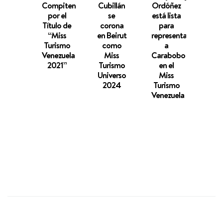
Compiten
Cubillán
Ordóñez
Pao
por el
se
está lista
Sot
Título de
corona
para
Mi
“Miss
en Beirut
representar
Turi
Turismo
como
a
Vene
Venezuela
Miss
Carabobo
20
2021”
Turismo
en el
lista
Universo
Miss
conq
2024
Turismo
Mala
Venezuela