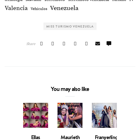
Valencia
Venezuela
Vehículos
MISS TURISMO VENEZUELA
Share
You may also like
Ellas
Maurieth
Franyerling
Mil