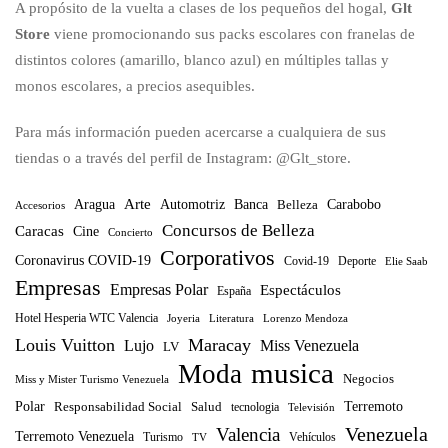
A propósito de la vuelta a clases de los pequeños del hogal,
Glt
Store
viene promocionando sus packs escolares con franelas de
distintos colores (amarillo, blanco azul) en múltiples tallas y
monos escolares, a precios asequibles.
Para más información pueden acercarse a cualquiera de sus
tiendas o a través del perfil de Instagram: @Glt_store.
Arte
Banca
Carabobo
Aragua
Automotriz
Belleza
Accesorios
Concursos de Belleza
Caracas
Cine
Concierto
Corporativos
Coronavirus COVID-19
Covid-19
Deporte
Elie Saab
Empresas
Empresas Polar
Espectáculos
España
Hotel Hesperia WTC Valencia
Joyeria
Literatura
Lorenzo Mendoza
Louis Vuitton
Maracay
Lujo
Miss Venezuela
LV
musica
Moda
Negocios
Miss y Mister Turismo Venezuela
Polar
Terremoto
Responsabilidad Social
Salud
tecnologia
Televisión
Venezuela
Valencia
Terremoto Venezuela
Turismo
TV
Vehículos