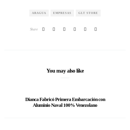
ARAGUA
EMPRESAS
GLT STORE
Share
You may also like
Dianca Fabricó Primera Embarcación con
María 
Aluminio Naval 100% Venezolano
Depor
De