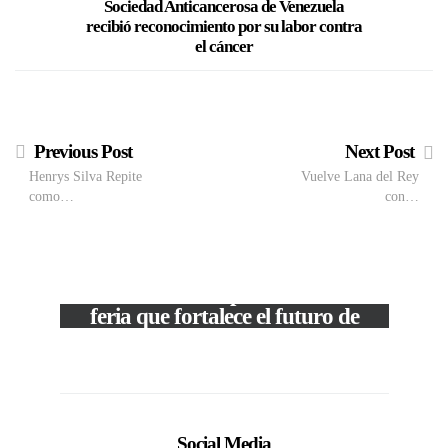
Sociedad Anticancerosa de Venezuela
Un día de 
recibió reconocimiento por su labor contra
Gym que
el cáncer
Previous Post
Next Post
Henrys Silva Repite
Vuelve Lana del Rey
como…
con…
M
VIEW POST
The Local Expo 2026: La
50
feria que fortalece el futuro de
la moda venezolana
In
CORPORATIVOS
Social Media