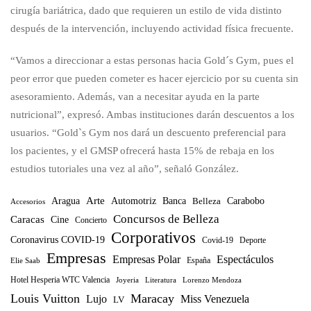
cirugía bariátrica, dado que requieren un estilo de vida distinto
después de la intervención, incluyendo actividad física frecuente.
“Vamos a direccionar a estas personas hacia Gold´s Gym, pues el
peor error que pueden cometer es hacer ejercicio por su cuenta sin
asesoramiento. Además, van a necesitar ayuda en la parte
nutricional”, expresó. Ambas instituciones darán descuentos a los
usuarios. “Gold`s Gym nos dará un descuento preferencial para
los pacientes, y el GMSP ofrecerá hasta 15% de rebaja en los
estudios tutoriales una vez al año”, señaló González.
Arte
Banca
Carabobo
Aragua
Automotriz
Belleza
Accesorios
Concursos de Belleza
Caracas
Cine
Concierto
Corporativos
Coronavirus COVID-19
Covid-19
Deporte
Empresas
Empresas Polar
Espectáculos
España
Elie Saab
Hotel Hesperia WTC Valencia
Joyeria
Literatura
Lorenzo Mendoza
Louis Vuitton
Maracay
Lujo
Miss Venezuela
LV