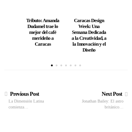
Tributo: Amanda
Caracas Design
TRV c
Dudamel trae lo
Week: Una
años c
mejor del café
Semana Dedicada
el cor
merideño a
a la Creatividad, a
ven
Caracas
la Innovación y el
Diseño
Previous Post
Next Post
La Dimensión Latina
Jonathan Bailey: El astro
comienza…
británico…
VIEW POST