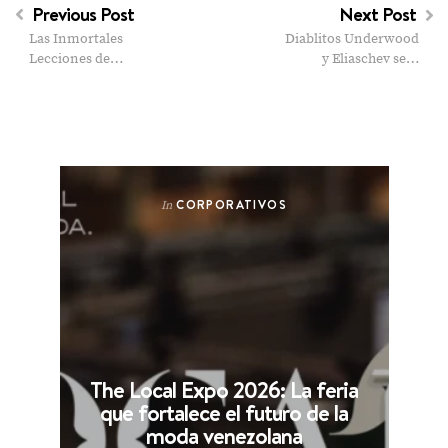
Previous Post
Next Post
Las Inmortales
Diablitos Underwood
Lecciones de…
y Eliaschev se…
CORPORATIVOS
In
The Local Expo 2026: La feria
que fortalece el futuro de la
moda venezolana