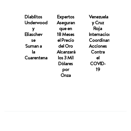
Diablitos
Expertos
Venezuela
Ferr
Underwood
Aseguran
y Cruz
Acel
y
que en
Roja
s
Eliaschev
18 Meses
Internacional
Prod
se
el Precio
Coordinan
d
Suman a
del Oro
Acciones
Resp
la
Alcanzará
Contra
Con
Cuarentena
los 3 Mil
el
e
Dólares
COVID-
Coro
por
19
COV
Onza
1