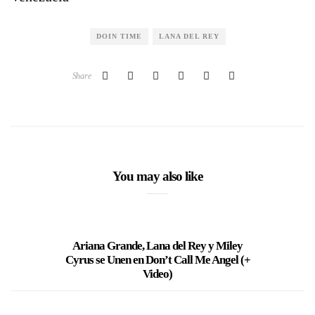
DOIN TIME
LANA DEL REY
Share
You may also like
Ariana Grande, Lana del Rey y Miley
Rock C
Cyrus se Unen en Don’t Call Me Angel (+
Lana de
Video)