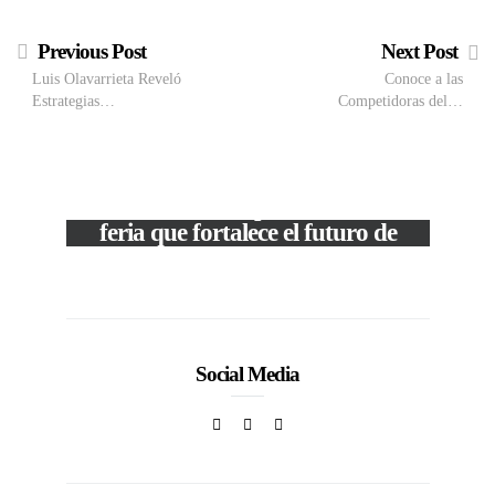
Previous Post
Next Post
Luis Olavarrieta Reveló
Conoce a las
Estrategias…
Competidoras del…
M
VIEW POST
The Local Expo 2026: La
50
feria que fortalece el futuro de
la moda venezolana
In
CORPORATIVOS
Social Media