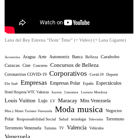
Lana del Rey Estrena “Doin’ Time” (+ Video) (+ Lana Gigante)
Arte
Banca
Carabobo
Aragua
Automotriz
Belleza
Accesorios
Concursos de Belleza
Caracas
Cine
Concierto
Corporativos
Coronavirus COVID-19
Covid-19
Deporte
Empresas
Empresas Polar
Espectáculos
España
Elie Saab
Hotel Hesperia WTC Valencia
Joyeria
Literatura
Lorenzo Mendoza
Louis Vuitton
Maracay
Lujo
Miss Venezuela
LV
musica
Moda
Negocios
Miss y Mister Turismo Venezuela
Polar
Terremoto
Responsabilidad Social
Salud
tecnologia
Televisión
Valencia
Terremoto Venezuela
Turismo
TV
Vehículos
Venezuela