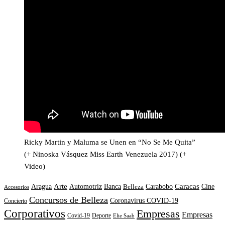
Ricky Martin y Maluma se Unen en “No Se Me Quita”
(+ Ninoska Vásquez Miss Earth Venezuela 2017) (+
Video)
Arte
Caracas
Banca
Carabobo
Aragua
Automotriz
Belleza
Cine
Accesorios
Concursos de Belleza
Coronavirus COVID-19
Concierto
Corporativos
Empresas
Empresas
Covid-19
Deporte
Elie Saab