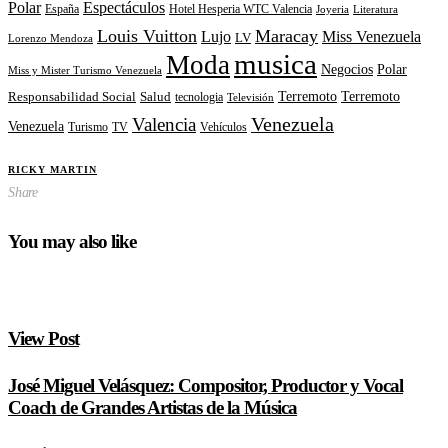
Polar
Espectáculos
España
Hotel Hesperia WTC Valencia
Joyeria
Literatura
Louis Vuitton
Maracay
Lujo
Miss Venezuela
LV
Lorenzo Mendoza
musica
Moda
Negocios
Polar
Miss y Mister Turismo Venezuela
Terremoto
Terremoto
Responsabilidad Social
Salud
tecnologia
Televisión
Venezuela
Valencia
Venezuela
Turismo
TV
Vehículos
RICKY MARTIN
Share
You may also like
View Post
José Miguel Velásquez: Compositor, Productor y Vocal
Coach de Grandes Artistas de la Música