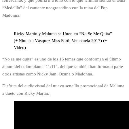
refrescante, y que podría ir a tono con lo que termino siendo el tema
“Medellín” del cantante neogranadino con la reina del Pop
Madonna.
Ricky Martin y Maluma se Unen en “No Se Me Quita”
(+ Ninoska Vásquez Miss Earth Venezuela 2017) (+
Video)
“No se me quita” es uno de los 16 temas que conforman el último
álbum del colombiano “11:11”, del que también han formado parte
otros artistas como Nicky Jam, Ozuna o Madonna.
Disfruta del audiovisual del nuevo sencillo promocional de Maluma
a dueto con Ricky Martin: