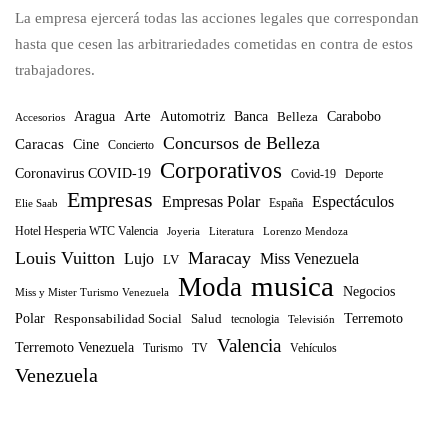
La empresa ejercerá todas las acciones legales que correspondan
hasta que cesen las arbitrariedades cometidas en contra de estos
trabajadores.
Arte
Banca
Carabobo
Aragua
Automotriz
Belleza
Accesorios
Concursos de Belleza
Caracas
Cine
Concierto
Corporativos
Coronavirus COVID-19
Covid-19
Deporte
Empresas
Empresas Polar
Espectáculos
España
Elie Saab
Hotel Hesperia WTC Valencia
Joyeria
Literatura
Lorenzo Mendoza
Louis Vuitton
Maracay
Lujo
Miss Venezuela
LV
musica
Moda
Negocios
Miss y Mister Turismo Venezuela
Polar
Terremoto
Responsabilidad Social
Salud
tecnologia
Televisión
Valencia
Terremoto Venezuela
Turismo
TV
Vehículos
Venezuela