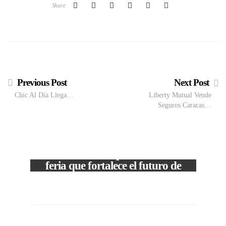
Share
Previous Post
Next Post
Chic Al Día Llega…
Liberty Mutual Vende
Seguros Caracas…
M
VIEW POST
The Local Expo 2026: La
50
feria que fortalece el futuro de
la moda venezolana
In
CORPORATIVOS