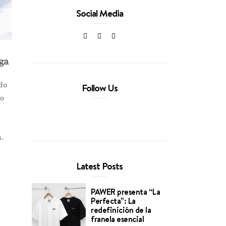
Social Media
ga
ado
Follow Us
ro
a
a.
Latest Posts
PAWER presenta “La
Perfecta”: La
redefinición de la
franela esencial