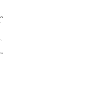
n
os.
n
un
ene