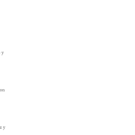
 y
con
z y