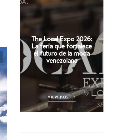
The Local Expo 2026:
La feria que fortalece
el futuro de la moda
venezolana
VIEW POST