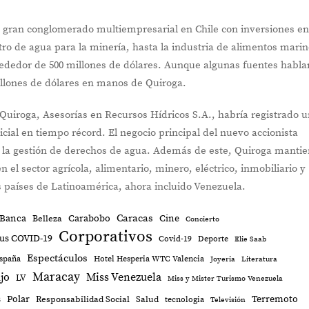
n gran conglomerado multiempresarial en Chile con inversiones e
ro de agua para la minería, hasta la industria de alimentos marin
lrededor de 500 millones de dólares. Aunque algunas fuentes habla
llones de dólares en manos de Quiroga.
 Quiroga, Asesorías en Recursos Hídricos S.A., habría registrado 
icial en tiempo récord. El negocio principal del nuevo accionista
s la gestión de derechos de agua. Además de este, Quiroga manti
 el sector agrícola, alimentario, minero, eléctrico, inmobiliario y
os países de Latinoamérica, ahora incluido Venezuela.
Caracas
Banca
Carabobo
Cine
Belleza
Concierto
Corporativos
us COVID-19
Covid-19
Deporte
Elie Saab
Espectáculos
spaña
Hotel Hesperia WTC Valencia
Joyeria
Literatura
Maracay
jo
Miss Venezuela
LV
Miss y Mister Turismo Venezuela
Terremoto
s
Polar
Responsabilidad Social
Salud
tecnologia
Televisión