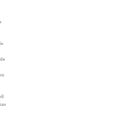
s
de
 de
 un
il
nas