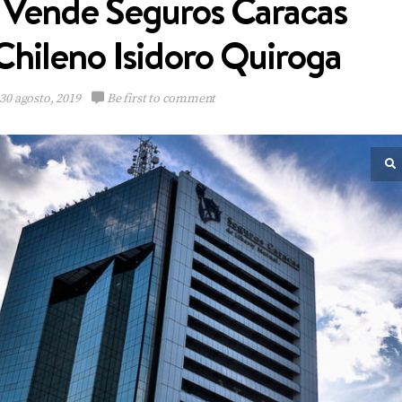
 Vende Seguros Caracas
Chileno Isidoro Quiroga
30 agosto, 2019
Be first to comment
Multinacional de
Sabores expande su
Portafolio de bebidas
VIEW POST