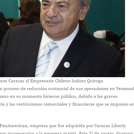
ros Caracas al Empresario Chileno Isidoro Quiroga
un proceso de reducción sustancial de sus operaciones en Venezue
como en su momento hicieron público, debido a las graves
ria y las restricciones comerciales y financieras que se imponen en
s PanAmerican, empresa que fue adquirida por Caracas Liberty
eron incorporados a la empresa matriz. Este 27 de agosto, Gustavo