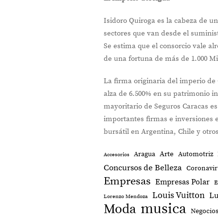
Isidoro Quiroga es la cabeza de u
sectores que van desde el suminist
Se estima que el consorcio vale a
de una fortuna de más de 1.000 Mi
La firma originaria del imperio de
alza de 6.500% en su patrimonio in
mayoritario de Seguros Caracas e
importantes firmas e inversiones en
bursátil en Argentina, Chile y otr
Arte
Aragua
Automotriz
Accesorios
Concursos de Belleza
Coronavir
Empresas
Empresas Polar
E
Louis Vuitton
Lu
Lorenzo Mendoza
musica
Moda
Negocio